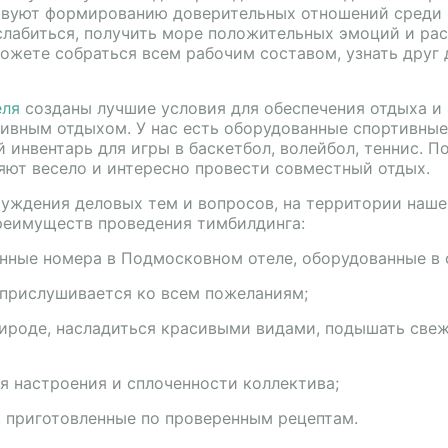
твуют формированию доверительных отношений среди к
слабиться, получить море положительных эмоций и ра
ожете собраться всем рабочим составом, узнать друг 
еля
созданы лучшие условия для обеспечения отдыха и 
тивным отдыхом. У нас есть оборудованные спортивны
 инвентарь для игры в баскетбол, волейбол, теннис. 
яют весело и интересно провести совместный отдых.
суждения деловых тем и вопросов, на территории наше
реимуществ проведения тимбилдинга:
ные номера в Подмосковном отеле, оборудованные в 
 прислушивается ко всем пожеланиям;
ироде, насладиться красивыми видами, подышать све
я настроения и сплоченности коллектива;
, приготовленные по проверенным рецептам.