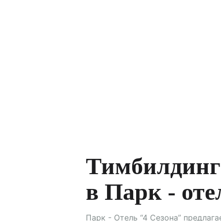
Тимбилдинг
в Парк - от
Парк - Отель “4 Сезона” предлаг